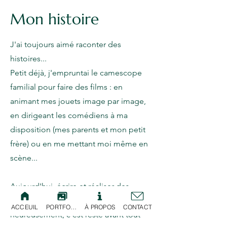
Mon histoire
J'ai toujours aimé raconter des
histoires...
Petit déjà, j'empruntai le camescope
familial pour faire des films : en
animant mes jouets image par image,
en dirigeant les comédiens à ma
disposition (mes parents et mon petit
frère) ou en me mettant moi même en
scène...
Aujourd'hui, écrire et réaliser des
films, c'est mon métier... Mais
ACCEUIL
PORTFOLIO
À PROPOS
CONTACT
heureusement, c'est resté avant tout