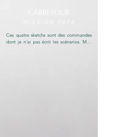
CARREFOUR
MISSION PAPA
Ces quatre sketchs sont des commandes 
dont je n'ai pas écrit les scénarios. Mon 
expérience de réalisateur pour des 
programmes courts humoristiques est la 
raison pour laquelle on a fait appel à moi.

Bien que la mise en scène reste assez 
classique, j'ai imposé quelques séquences 
POV, où la caméra donne le point de vue 
du bébé avec parfois même, des bras sur 
les côtés.

Les quatre sketchs n'ont jamais été 
étalonnés et sont sortis tels quels, ce que 
je regrette. 
