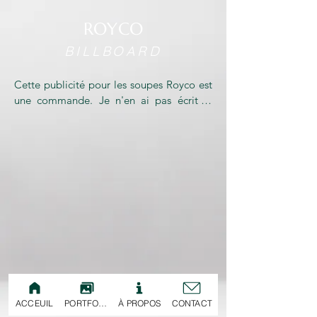
ROYCO
BILLBOARD
Cette publicité pour les soupes Royco est 
une commande. Je n'en ai pas écrit le 
scénario. 

Pas de mise en scène originale ici : le but 
était de servir les gags pour qu'ils soient 
le plus efficaces et impactants possible.

2018

Produit par Favorite Prod
ACCEUIL
PORTFOLIO
À PROPOS
CONTACT